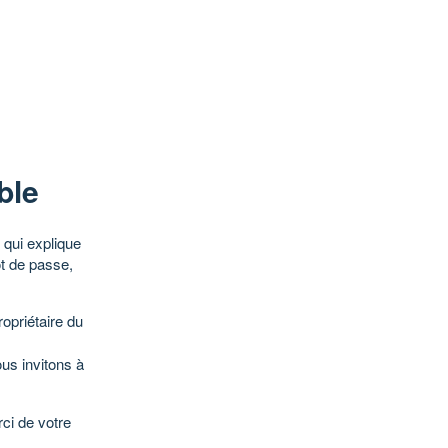
ble
qui explique
ot de passe,
opriétaire du
ous invitons à
ci de votre