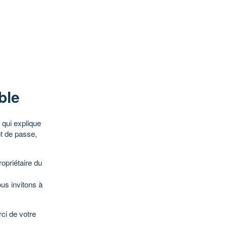
ble
qui explique
ot de passe,
opriétaire du
ous invitons à
ci de votre