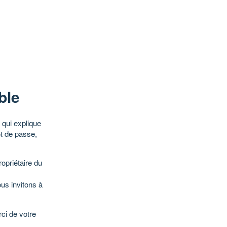
ble
qui explique
ot de passe,
opriétaire du
ous invitons à
ci de votre