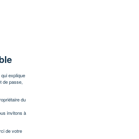
ble
qui explique
ot de passe,
opriétaire du
ous invitons à
ci de votre