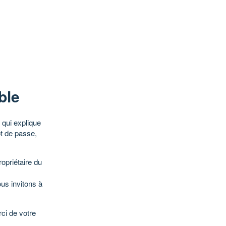
ble
qui explique
ot de passe,
opriétaire du
ous invitons à
ci de votre