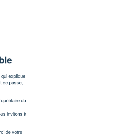
ble
qui explique
ot de passe,
opriétaire du
ous invitons à
ci de votre