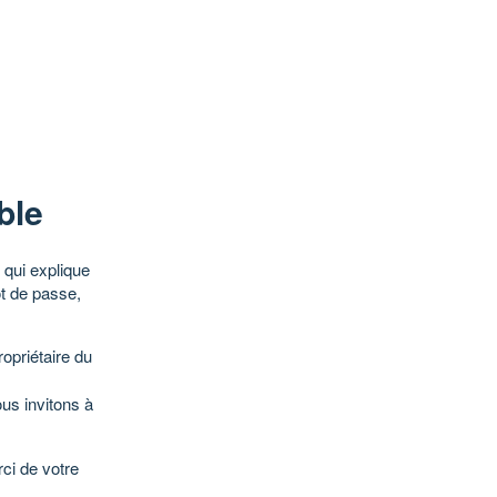
ble
qui explique
ot de passe,
opriétaire du
ous invitons à
ci de votre