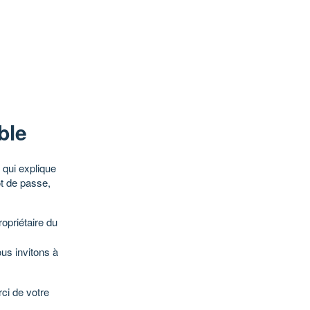
ble
qui explique
ot de passe,
opriétaire du
ous invitons à
ci de votre