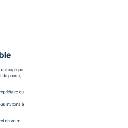
ble
qui explique
ot de passe,
opriétaire du
ous invitons à
ci de votre