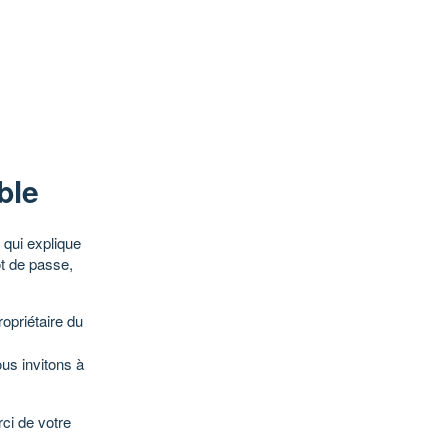
ble
qui explique
ot de passe,
opriétaire du
ous invitons à
ci de votre