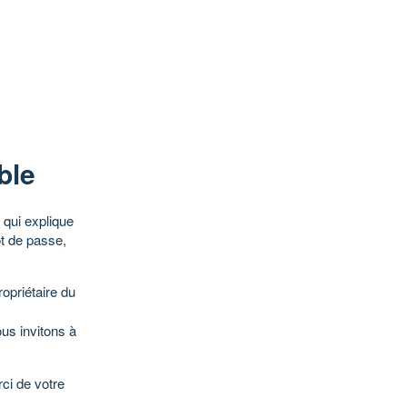
ble
qui explique
ot de passe,
opriétaire du
ous invitons à
ci de votre