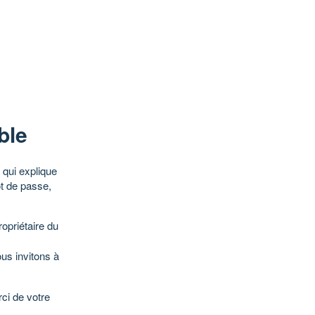
ble
qui explique
ot de passe,
opriétaire du
ous invitons à
ci de votre