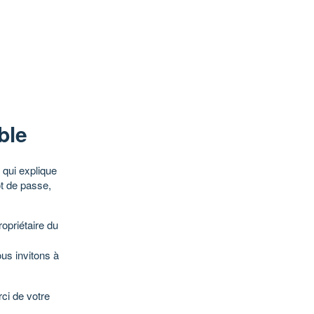
ble
qui explique
ot de passe,
opriétaire du
ous invitons à
ci de votre