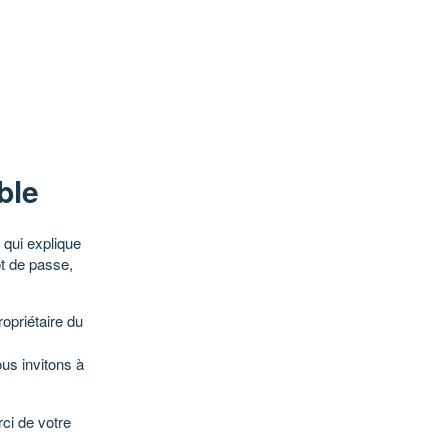
ble
qui explique
ot de passe,
opriétaire du
ous invitons à
ci de votre