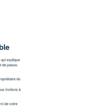
ble
qui explique
ot de passe,
opriétaire du
ous invitons à
ci de votre