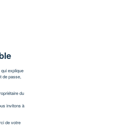
ble
qui explique
ot de passe,
opriétaire du
ous invitons à
ci de votre