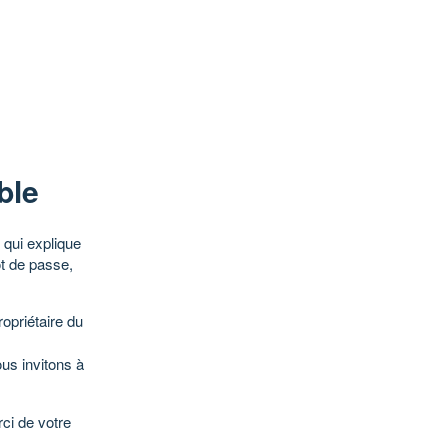
ble
qui explique
ot de passe,
opriétaire du
ous invitons à
ci de votre