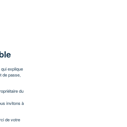
ble
qui explique
ot de passe,
opriétaire du
ous invitons à
ci de votre