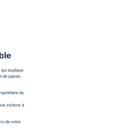
ble
qui explique
ot de passe,
opriétaire du
ous invitons à
ci de votre