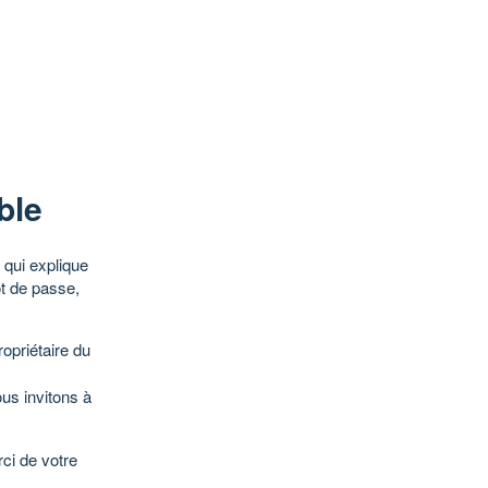
ble
qui explique
ot de passe,
opriétaire du
ous invitons à
ci de votre