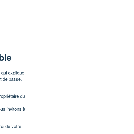
ble
qui explique
ot de passe,
opriétaire du
ous invitons à
ci de votre