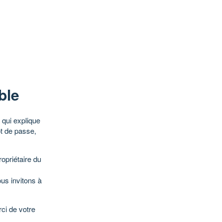
ble
qui explique
ot de passe,
opriétaire du
ous invitons à
ci de votre