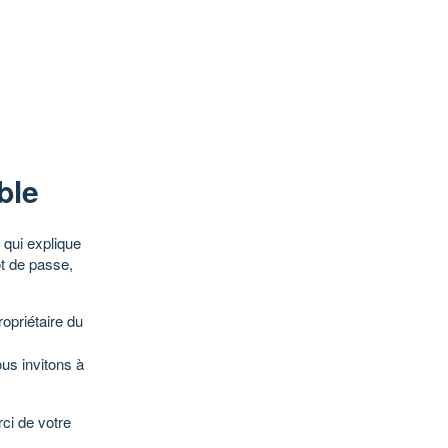
ble
qui explique
ot de passe,
opriétaire du
ous invitons à
ci de votre