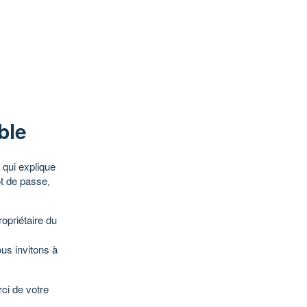
ble
qui explique
ot de passe,
opriétaire du
ous invitons à
ci de votre