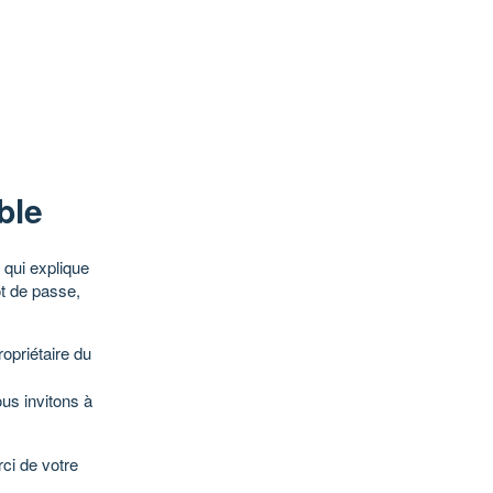
ble
qui explique
ot de passe,
opriétaire du
ous invitons à
ci de votre