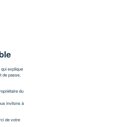
ble
qui explique
ot de passe,
opriétaire du
ous invitons à
ci de votre