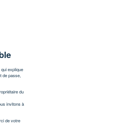
ble
qui explique
ot de passe,
opriétaire du
ous invitons à
ci de votre