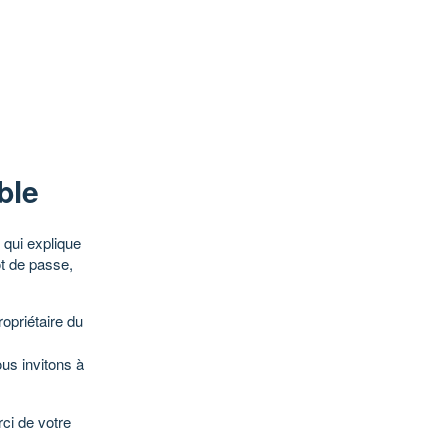
ble
qui explique
ot de passe,
opriétaire du
ous invitons à
ci de votre